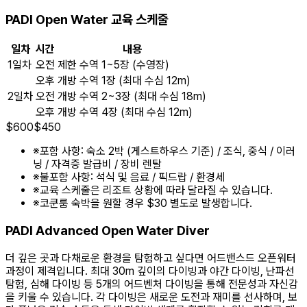
PADI Open Water 교육 스케줄
일차
시간
내용
1일차
오전
제한 수역 1~5장 (수영장)
오후
개방 수역 1장 (최대 수심 12m)
2일차
오전
개방 수역 2~3장 (최대 수심 18m)
오후
개방 수역 4장 (최대 수심 12m)
$
600
$
450
※
포함 사항: 숙소 2박 (게스트하우스 기준) / 조식, 중식 / 이러
닝 / 자격증 발급비 / 장비 렌탈
※
불포함 사항: 석식 및 음료 / 픽드랍 / 환경세
※
교육 스케줄은 리조트 상황에 따라 달라질 수 있습니다.
※
코쿤룸 숙박을 원할 경우 $30 별도로 발생합니다.
PADI Advanced Open Water Diver
더 깊은 곳과 다채로운 환경을 탐험하고 싶다면 어드밴스드 오픈워터
과정이 제격입니다. 최대 30m 깊이의 다이빙과 야간 다이빙, 난파선
탐험, 심해 다이빙 등 5개의 어드벤처 다이빙을 통해 전문성과 자신감
을 키울 수 있습니다. 각 다이빙은 새로운 도전과 재미를 선사하며, 보