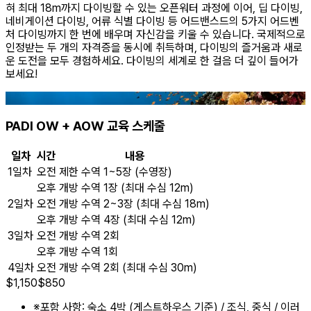
혀 최대 18m까지 다이빙할 수 있는 오픈워터 과정에 이어, 딥 다이빙,
네비게이션 다이빙, 어류 식별 다이빙 등 어드밴스드의 5가지 어드벤
처 다이빙까지 한 번에 배우며 자신감을 키울 수 있습니다. 국제적으로
인정받는 두 개의 자격증을 동시에 취득하며, 다이빙의 즐거움과 새로
운 도전을 모두 경험하세요. 다이빙의 세계로 한 걸음 더 깊이 들어가
보세요!
PADI OW + AOW 교육 스케줄
일차
시간
내용
1일차
오전
제한 수역 1~5장 (수영장)
오후
개방 수역 1장 (최대 수심 12m)
2일차
오전
개방 수역 2~3장 (최대 수심 18m)
오후
개방 수역 4장 (최대 수심 12m)
3일차
오전
개방 수역 2회
오후
개방 수역 1회
4일차
오전
개방 수역 2회 (최대 수심 30m)
$
1,150
$
850
※
포함 사항: 숙소 4박 (게스트하우스 기준) / 조식, 중식 / 이러